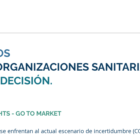
OS
ORGANIZACIONES SANITAR
DECISIÓN.
HTS -
GO TO MARKET
se enfrentan al actual escenario de incertidumbre (C