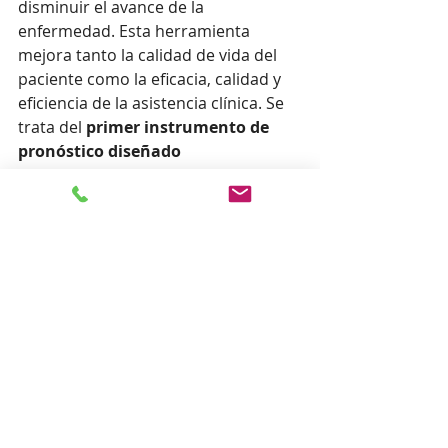
disminuir el avance de la 
enfermedad. Esta herramienta 
mejora tanto la calidad de vida del 
paciente como la eficacia, calidad y 
eficiencia de la asistencia clínica. Se 
trata del 
primer instrumento de 
pronóstico diseñado 
específicamente para clasificar 
pacientes con artritis reumatoide
que evalúa qué intensidad de 
tratamiento es necesaria.
La Compañía dispone de otros 
desarrollos en cartera dirigidos a 
enfermedad celiaca e hígado graso 
en edad infantil, ambos también con 
multimarcadores, así como el 
desarrollo de un dispositivo point of 
care basado en biosensores ópticos. 